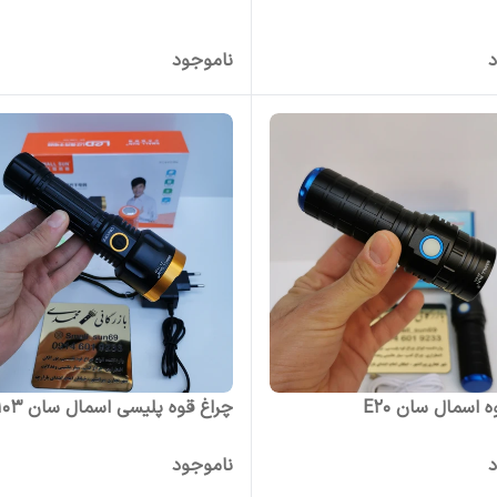
د
ناموجود
 اسمال سان E20
چراغ قوه پلیسی اسمال سان ZY-T103
د
ناموجود