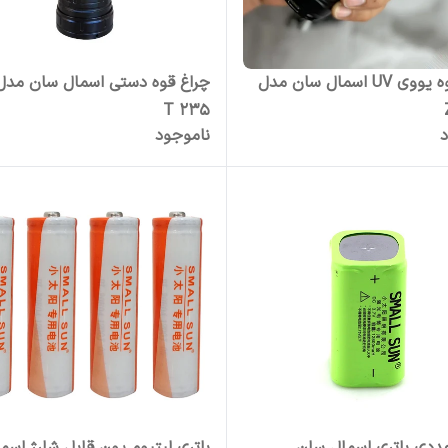
چراغ قوه یووی UV اسمال سان مدل
T 235
د
ناموجود