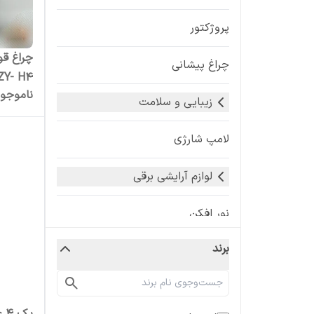
پروژکتور
چراغ پیشانی
ZY- H4
ناموجو
زیبایی و سلامت
لامپ شارژی
لوازم آرایشی برقی
نور افکن
برند
ورزش و سفر
قطعات چراغ قوه