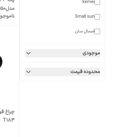
پک
kemei
چراغ قوه یووی
ناموجو
Small sun
امپر
چراغ قوه یووی
اسمال سان
موجودی
محدوده قیمت
T183