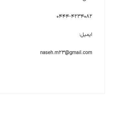
0444-4234082
ایمیل:
naseh.m23@gmail.com