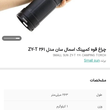
چراغ قوه کمپینگ اسمال سان مدل ZY-T 261
SMALL SUN ZY-T 261 CAMPING TORCH
برند:
Small sun
مشخصات
طول
263 میلی‌متر
وزن
1 کیلوگرم