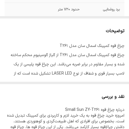
برد روشنایی
حدود 720 متر
توضیحات
دارای 4 حالت نوردهی زیاد، متوسط، کم و SOS
توضیحات
باتری
دارای 4 عدد باتری 2 تایی لیتیوم یون 18650
چراغ قوه کمپینگ اسمال سان مدل T261
میزان روشنایی
5000 لومن
چراغ قوه کمپینگ اسمال سان مدل T261 از آلیاژ آلومینیوم محکم ساخته
شده و بسیار مقاوم در برابر ضربه می‌باشد. این چراغ قوه پلیسی از یک
لامپ بسیار قوی و شفاف از نوع LASER LED تشکیل شده است که از
لحاظ حالات نوردهی نیز این چراغ‌ قوه دارای 4 حالت نوردهی زیاد،
متوسط،کم و چشمک زن می‌باشد که از حالت چشمک زن آن برای مواقع
نقد و بررسی
اضطراری و خطر استفاده می‌شود.
درباره چراغ‌ قوه Small Sun ZY-T261
چراغ‌های این محصول نور سفید یخی به شما ارائه می‌دهد. این چراغ‌‌‌ قوه
امروزه خرید چراغ قوه به یک خرید لازم و کاربردی برای کمپینگ تبدیل شده
می‌توانید در شکار، نگهبانی و دیگر فعالیت ها در فضای باز از این چراغ
است، بخصوص برای افرادی که اهل طبیعت‌گردی و کوهنوردی هستند،
داشتن چراغ‌قوه بسیار کارآمد می‌باشد. یکی از این چراغ‌ قوه ها، چراغ قوه
استفاده کنید. همچنین می‌توانید به عنوان روشنایی اضطراری نیز از آن بهره