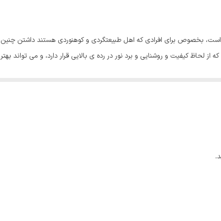
دارد
ZY-T103
 است، بخصوص برای افرادی که اهل طبیعتگردی و کوهنوردی هستند داشتن چنین وس
پلیسی اسمال سان مدل ZY-T103 می باشد که از لحاظ کیفیت و روشنایی و برد نور در رده ی بالایی قرار دارد، 
10000 ساعت
3 الی 5 ساعت
 بدنه چراغ قوه پلیسی اسمال سان مدل ZY-T103 از آلیاژ آلومینیوم محکم است و بسیار مقاوم در برابر ضربه می
افتابی
ت می توان گفت که طول عمر این لامپ بیش از 100 هزار ساعت می باشد، از لحاظ حالات نوردهی نیز این چراغ ق
3حالت
1
.
خیال راحت در مواقع بارانی و یا حتی محیط مرطوب نیز از آن استفاده کافی را ب
اسمال سان
خواهید داشت. همچنین دارای یک بند نگهدارنده برای استفاده آسانتر و جلوگیری
نحوه شارژ چراغ قوه پلیسی اسمال سان مدل ZY-T103 توسط یک باتری ق