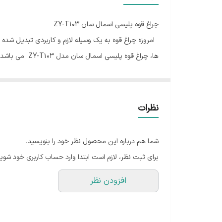
ضد آب
چراغ قوه پلیسی اسمال سان ZY-T103
مدل
امروزه چراغ قوه به یک وسیله لازم و کاربردی تبدیل شده
ها، چراغ قوه 
طول عمر لامپ
نهایت لذت را تجربه خواهید کرد.
زمان نوردهی با شارژ کامل
مشخصات چراغ قوه پلیسی اسمال سان ZY-T103
جنس
رنگ نور
نظرات
جرا
حالات نور
چشمک زن آن برای مواقع اضطراری استفاده می شود.
شما هم درباره این محصول نظر خود را بنویسید.
تعداد لامپ
برای ثبت نظر، لازم است ابتدا وارد حساب کاربری خود شوید
پرنور اسمال سان، ضدآب بودن آن است و شما می توانید با 
برند
افزودن نظر
شده و با استفاده مداوم از آن احساس خستگی در دست را ن
منبع تغذیه