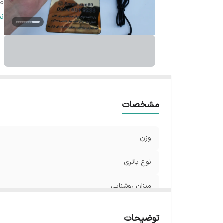
می
ض
ن
م
ط
زم
رن
حا
تع
مشخصات
بر
وزن
نوع باتری
میزان روشنایی
میزان شارژ دهی
توضیحات