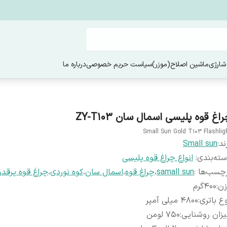
شارژی
ماشین اصلاح(موزر)
سیاست حریم خصوصی
درباره ما
اغ قوه پلیسی اسمال سان ZY-T103
Small Sun Gold T103 Flashlig
ند:
Small sun
ته‌بندی
:
انواع چراغ قوه پلیسی
چسب‌ها :
samall sun
،
چراغ قوه
،
اسمال سان
،
کوه نوردی
،
چراغ قوه پرقد
زن
:
400گرم
ع باتری
:
4800 میلی آمپر
زان روشنایی
:
750 لومن