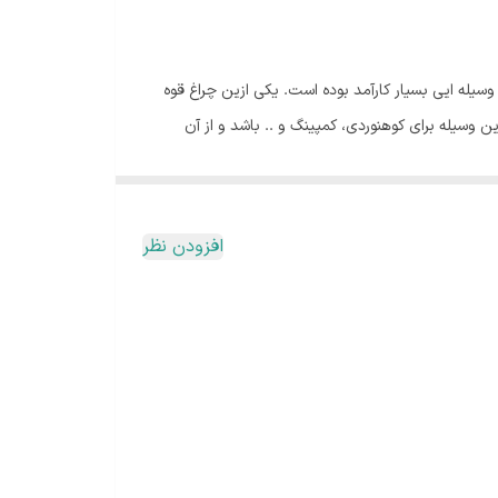
یله ایی بسیار کارآمد بوده است. یکی ازین چراغ قوه
و می تواند بهترین وسیله برای کوهنوردی، کمپینگ و .. باشد و از آن
 باشد. این چراغ قوه از یک لامپ بسیار قوی و شفاف تشکیل شده است که با
افزودن نظر
وه دارای سه حالت نوردهی قوی، ضعیف و چشمک زن می باشد که از حالت
چراغ قوه اسمال سان مدل ZY-T103 از لحاظ برد نور و میزان روشنایی نیز در رده بالایی قرار دارد به طوریکه برد نور آن 400 متر و میزان روشنایی آن 300 لومن می باشد. از مزیت های دیگر چراغ قوه
برید. چراغ قوه اسمال سان بسیار زیبا و خوشدست طراحی
 از آسیب به آن است.
وی در اندازه 26650 با توان 6800 میلی آمپر می باشد که این نوع باتری ها هم قابل شارژ می باشند و جدا ازین هم توسط