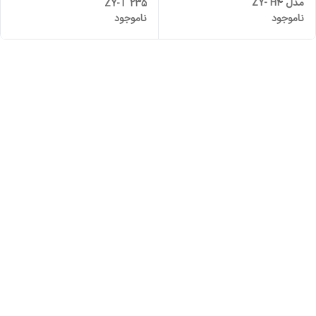
مدل ZY- H4
ZY-T 235
ناموجود
ناموجود