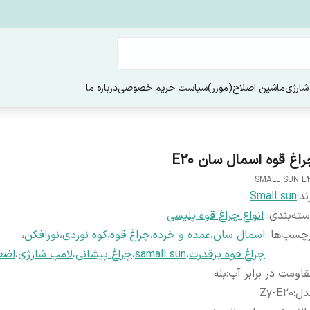
شارژی
ماشین اصلاح(موزر)
سیاست حریم خصوصی
درباره ما
راغ قوه اسمال سان E20
SMALL SUN E
ند:
Small sun
ته‌بندی
:
انواع چراغ قوه پلیسی
چسب‌ها :
اسمال سان
،
عمده و خرده
،
چراغ قوه
،
کوه نوردی
،
نورافکن
،
چراغ قوه پرقدرت
،
samall sun
،
چراغ پیشانی
،
لامپ شارژی
،
اضط
اومت در برابر آب
:
بله
دل
:
Zy-E20