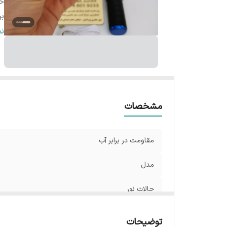
حا
بر
ح
ن
بر
تع
با
اق
مشخصات
مقاومت در برابر آب
مدل
حالات نور
برند
توضیحات