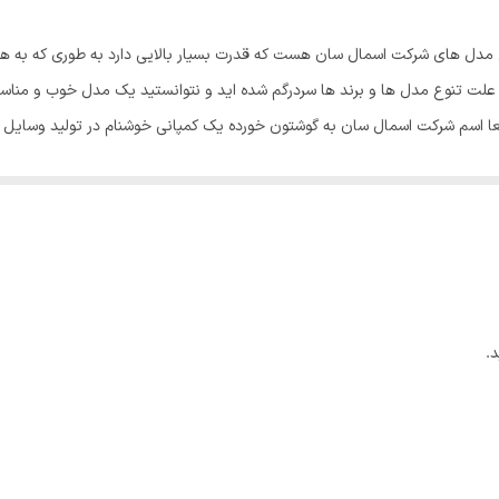
دارد
سان مدل E20 یکی از کوچک ترین مدل های شرکت اسمال سان هست که قدرت بسیار بالایی دارد به 
۲۰۰متر
به علت تنوع مدل ها و برند ها سردرگم شده اید و نتوانستید یک مدل خوب و مناسب
عا اسم شرکت اسمال سان به گوشتون خورده یک کمپانی خوشنام در تولید وسایل ر
یک عدد
فیت و قیمت مناسب را به بازار عرضه کنه و کاملا هم موفق بوده. به طوری که در
لیتیومی ۲۶۶۵۰
باتری،شارژر
طول این محصول 120 میلی متر هست که حتی اندازه یک کف دست هم نیست 
کنید. همچنین میتوانید داخل ماشین بزارید و موقعی که در جاده مشکلی براتون 
.
ن محصول میتوانند دید بهتری به اطراف داشته باشند و از نورش لذت ببرند. این
ان از الیاژ الومینیوم استفاده شده و همین باعث شده وزن بسیار مناسبی در حد 211 گرم داشته
می دهد.