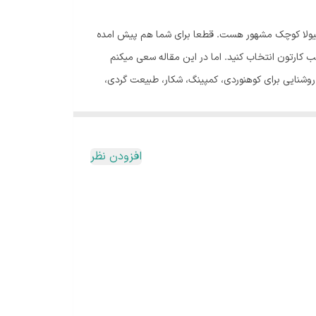
طوری که به هیولا کوچک مشهور هست. قطعا برای شما هم پیش امده
 کارتون انتخاب کنید. اما در این مقاله سعی میکنم
وشنایی برای کوهنوردی، کمپینگ، شکار، طبیعت گردی،
 بازار الان کل دنیا سهم بزرگی از فروش وسایل روشنایی
را مال خودش کرده. حالا بریم سراغ معرفی این محصول فوق العاده، این محصول یکی از کوچک ترین مدل های بازار هست که واقعا قدرت باورنکردنی دارد. به طوری که 400 لومن قدرت دارد و
افزودن نظر
و همچنین قرش هم 30 میلی متر هست پس یک گزینه بسیار مناسب برای کوهنوردی و طبیعت گردی هست و می
پیش میاد از نورش استفاده کنید. خیلی از دوستان
 محصول دارای طراحی ارگونومیک بوده و در ساخت بدنه
 باشد همچنین بدنه این محصول ضد خط و خراش هست پس بدنه بسیار محکمی دارد بصورتی که از