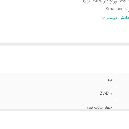
لات نور
:
چهار حالت نوری
ند
:
Smallsun
الت چشمک زن
:
دارد
مایش بیشتر
د نور
:
۲۰۰متر
داد لامپ
:
یک عدد
تری
:
لیتیومی ۲۶۶۵۰
لام همراه
:
باتری،شارژر
بله
Zy-E20
چهار حالت نوری
Smallsun