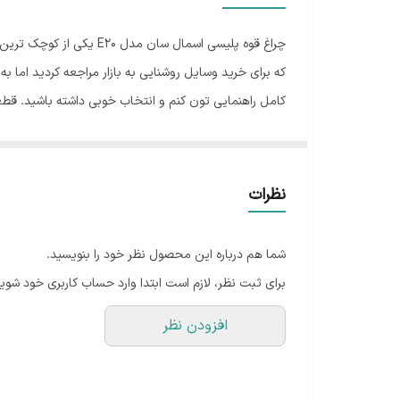
حالت چشمک زن
چراغ قوه پلیسی اسمال 
برد نور
که برای خرید وسایل روشنایی به بازار مراجعه کردید اما 
کامل راهنمایی تون کنم و انتخاب خوبی داشته باشید. قط
تعداد لامپ
نگهبانی و داخل منزل است که همیشه سعی کرده وسایل با کی
باتری
همین باعث شده برد 300 متری داشته باشد که واقعا نسبت به اندازه ای که دارد باور نکردنی هست.
اقلام همراه
نظرات
شما هم درباره این محصول نظر خود را بنویسید.
توانید داخل کوله پشتی یا جیب شلوارتون به راحتی حملش 
برای ثبت نظر، لازم است ابتدا وارد حساب کاربری خود شوید
دوست دارن شب در دل طبیعت یا کویر بمانند به وسیله ای
افزودن نظر
دستتون افتاد شکسته نمی شود و کارایی خود را از دست ن