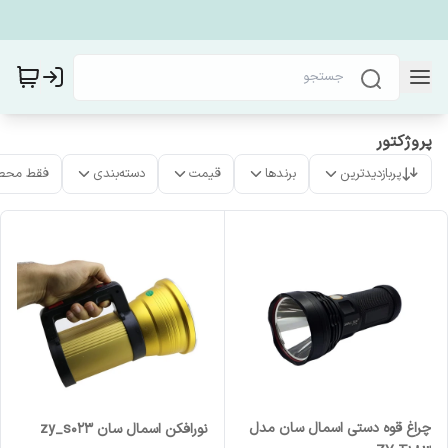
پروژکتور
پربازدیدترین
برندها
قیمت
دسته‌بندی
فقط محص
چراغ قوه دستی اسمال سان مدل
نورافکن اسمال سان zy_s023