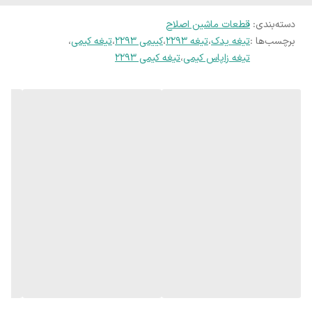
دسته‌بندی
:
قطعات ماشین اصلاح
برچسب‌ها :
تیغه یدک
،
تیغه 2293
،
کییمی 2293
،
تیغه کیمی
،
تیغه زاپاس کیمی
،
تیغه کیمی 2293