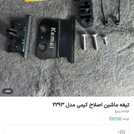
تیغه ماشین اصلاح کیمی مدل 2293
km-2293
برند:
Kemei
0