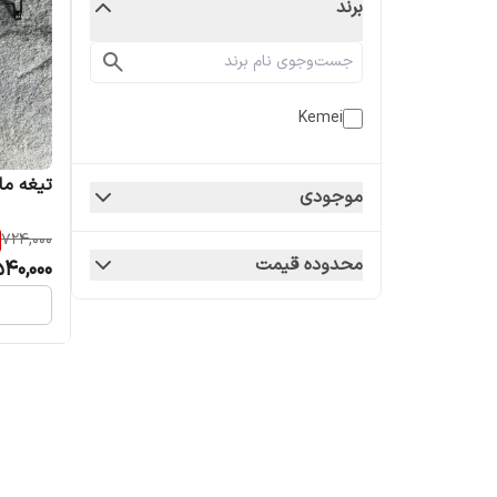
برند
Kemei
تیغه ما
موجودی
724,000
محدوده قیمت
540,000