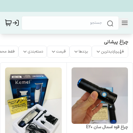
چراغ پیشانی
پربازدیدترین
برندها
قیمت
دسته‌بندی
فقط محص
چراغ قوه اسمال سان E20