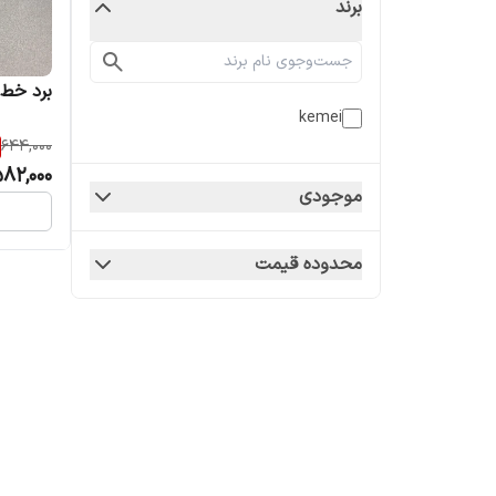
برند
برد خط زن 5027 و
kemei
644,000
82,000
موجودی
محدوده قیمت