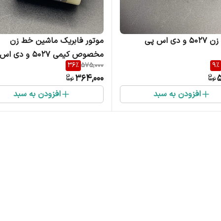
 دی اس پی
موتور فابریک ماشین خط زن
مخصوص کیمی 5027 و د
36
%
575,000
9
%
90286 و کیمی 1949
364,000
5
افزودن به سبد
افزودن به سبد