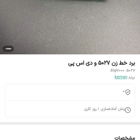
برد خط زن 5027 و دی اس پی
5027- dsp7000
برند:
kemei
0
زمان آماده‌سازی
1
روز کاری
مشخصات