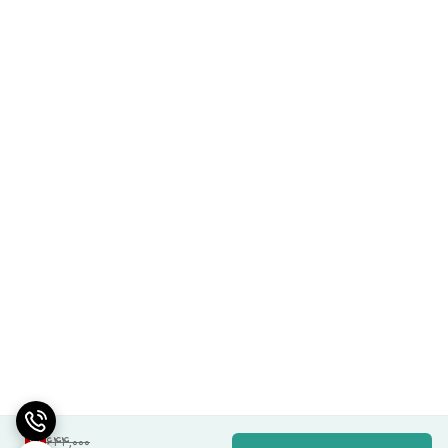
9
%
644,000