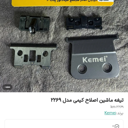
تیغه ماشین اصلاح کیمی مدل 2269
km-2269
برند:
Kemei
0