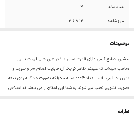
تعداد شانه
4
سایز شانه‌ها
3-6-9-12
مدت زمان استفاده
45
پس از شارژ
توضیحات
مدت زمان شارژ
120
ماشین اصلاح کیمی دارای قدرت بسیار بالا در عین حال قیمت بسیار
مناسب میباشد که علیرغم ظاهر کوچک آن قابلیت اصلاح سر و صورت و
جنس تیغه
استیل ضد زنگ
بدن را دارا می باشد.تعداد 4عدد شانه مجزا که بصورت جداگانه روی تیغه
اقلام همراه
شانه - برس -روغن
بصورت کشویی نصب می شوند به شما این امکان را می دهند که اصلاحی
یکدست و متناسب با اندازه شانه انتخاب شده را تجربه کنید.برای آقایانی که
تکنولوژی اصلاح
برش مستقیم
به آراستگی خود اهمیت می دهند ، وجود یک ماشین اصلاح خوب در منزل
نظرات
قابلیت‌های ابزار
قابلیت اصلاح سر و صورت
ضروری است.این مدل ماشین اصلاح پرقدرت دارای تیغه های چنان
اصلاح
پرقدرت میباشد که حتی با دست هم نمیتوان آنرا کنترل کرد و لرزشی بسیار
ابزار همراه
برس تمیز کننده