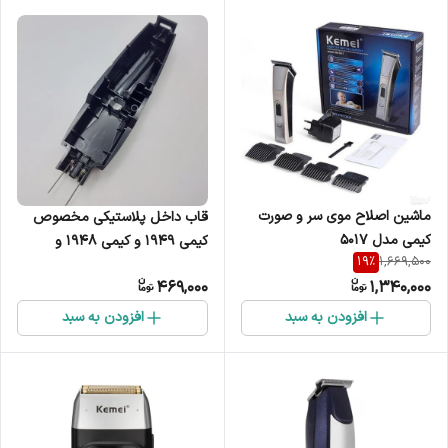
ماشین اصلاح موی سر و صورت
قاب داخل پلاستیکی مخصوص
کیمی مدل 5017
کیمی 1949 و کیمی 1948 و
19
%
1,669,500
VGR188 و DSP90351
469,000
1,340,000
افزودن به سبد
افزودن به سبد