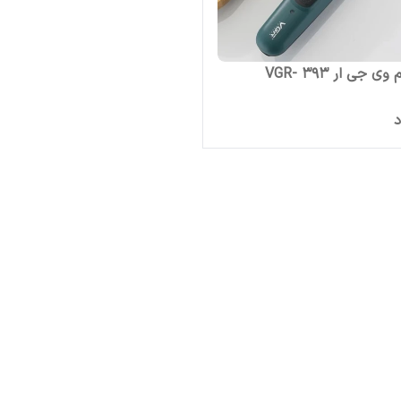
ی جی ار VGR- 393
د