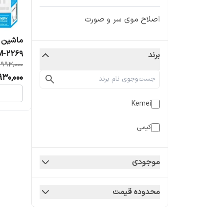
اصلاح موی سر و صورت
ماشین 
M-2269
برند
,993,000
930,000
Kemei
کیمی
موجودی
محدوده قیمت