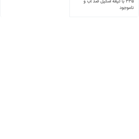
335 با تیغه استیل ضد آب و
ناموجود
تکنولوژی برش مستقیم