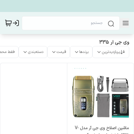
وی جی ار 335
پربازدیدترین
برندها
قیمت
دسته‌بندی
فقط محص
ماشین اصلاح وی جی آر مدل V-