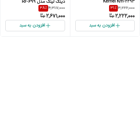
Kemei Km-2293
دینگ لینگ مدل RF-699
38
%
31
%
4,317,000
3,222,000
2,671,000
2,222,000
افزودن به سبد
افزودن به سبد