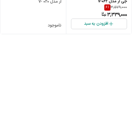
جی ار مدل V-062
ار مدل V- 020
6
%
3,579,000
3,339,000
افزودن به سبد
ناموجود