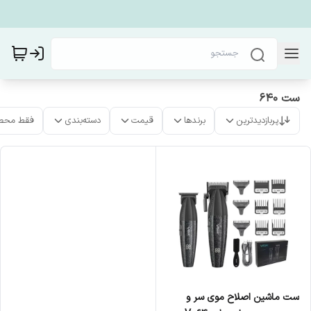
ست 640
پربازدیدترین
برندها
قیمت
دسته‌بندی
فقط محص
ست ماشین اصلاح موی سر و