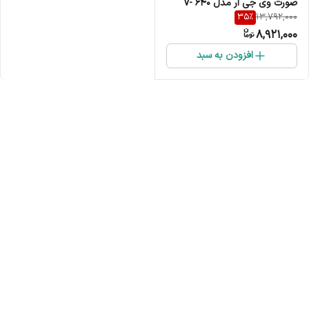
صورت وی جی ار مدل V- 640
35
%
13,792,000
8,921,000
افزودن به سبد