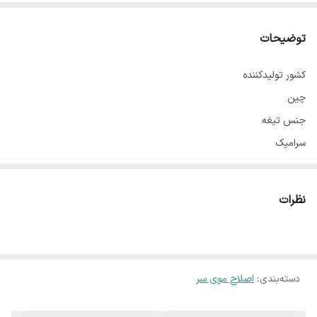
توضیحات
کشور تولیدکننده
چین
جنس تیغه
سرامیک
وزن
220 گرم
نظرات
اندازه اصلاح
0.1
منبع انرژی
دسته‌بندی
:
باتری قابل شارژ
اصلاح موی سر
نحوه اصلاح