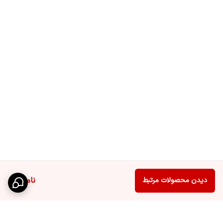
رنگ
زرد, سفید-طلایی, طلایی, طلایی براق
ناموجود
دیدن محصولات مرتبط