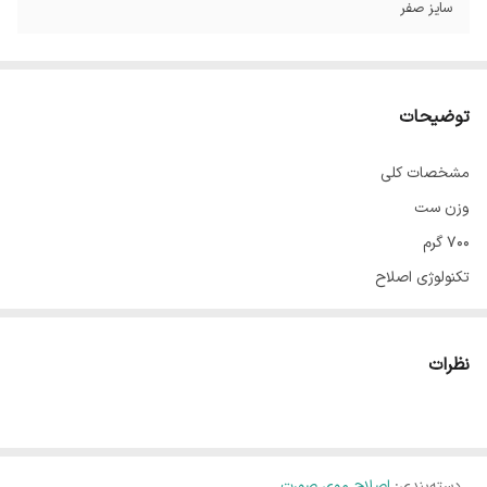
سایز صفر
توضیحات
مشخصات کلی
وزن ست
۷۰۰ گرم
تکنولوژی اصلاح
برش چرخشی
جنس تیغه
نظرات
تیتانیوم
شارژدهی
180 دقیقه
دسته‌بندی
:
مدت زمان شارژ کامل
اصلاح موی صورت