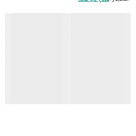
3 ساعت
ظرفیت باتری
۶۰۰ میلی‌امپر
قابلیت ها
کم صدا و پر قدرت, قابلیت شارژ سریع(فست شارژ), دارای 21 درجه تنظیم
سرعت, دارای پوشش کربن شبه الماس, دارای نمایشگر LED برای نمایش
سرعت و زمان شارژ
تعداد شانه
۹ عدد, دارای ۵سری شانه بزرگ و۴سری شانه کوچک
اقلام همراه
برس, کابل شارژر, دفترچه راهنما, سری های موزن گوش، بینی و ابرو
رنگ
طلایی
وزن بسته بندی