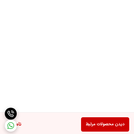
8 ساعت
طراحی
ارگونومیک
نمایشگر LED
دارد
وزن دستگاه
200 گرم
نمایشگر
دارد, نمایشگر LED سطح شارژ و لزوم روغنکاری
سایزشانه ها
۱.۵/۳/۴.۵/۶ میلی متری
وزن
ناموجود
۱۸۲ گرم
دیدن محصولات مرتبط
نوع ماشین