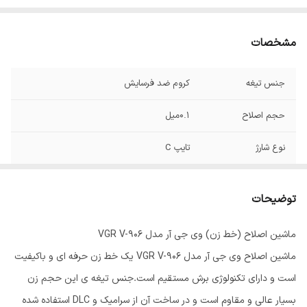
مشخصات
جنس تیغه
کروم ضد فرسایش
حجم اصلاح
۰.۱میل
نوع شارژ
تایپ C
تعداد شانه
۳عدد
توضیحات
ظرفیت باتری
۲۰۰۰ میل آمپر
ماشین اصلاح (خط زن) وی جی آر مدل VGR V-906
ماشین اصلاح وی جی آر مدل VGR V-906 یک خط زن حرفه ای و باکیفیت
است و دارای تکنولوژی برش مستقیم است.جنس تیغه ی این حجم زن
بسیار عالی و مقاوم است و در ساخت آن از سرامیک و DLC استفاده شده