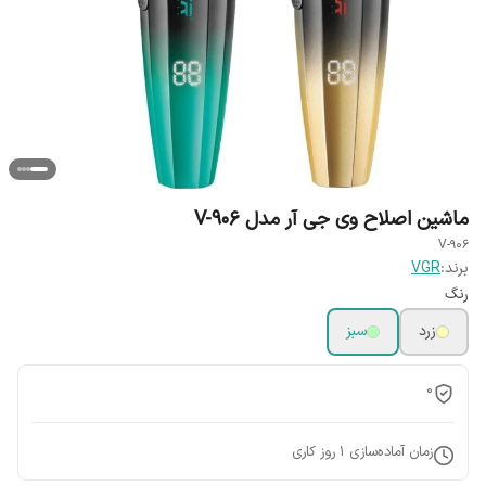
ماشین اصلاح وی جی آر مدل V-906
V-906
برند:
VGR
رنگ
زرد
سبز
0
زمان آماده‌سازی
1
روز کاری