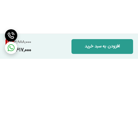
3 عدد شانه
14
%
3,988,000
افزودن به سبد خرید
3,417,000
برگشت به بالا