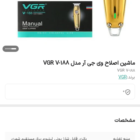
ماشین اصلاح وی جی آر مدل VGR V-188
VGR V-188
برند:
VGR
0
مشخصات
منبع تغذیه
باتری قابل شارژ یونی لیتیوم برق مستقیم شهری