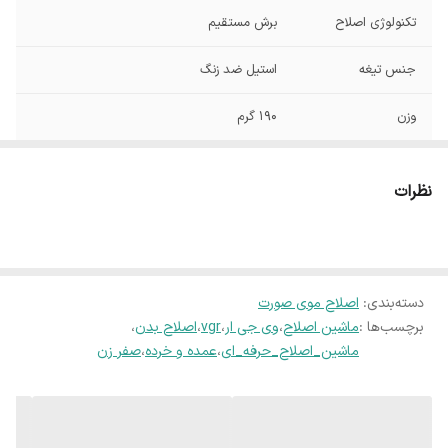
تکنولوژی اصلاح
برش مستقیم
جنس تیغه
استیل ضد زنگ
وزن
190 گرم
مدت زمان شارژ
120 دقیقه
نظرات
مدت زمان استفاده
120 دقیقه
پس از شارژ
تجهیزات همراه
روغن
دسته‌بندی
:
اصلاح موی صورت
برچسب‌ها :
ماشین اصلاح
،
وی جی ار
،
vgr
،
اصلاح بدن
،
ماشین_اصلاح_حرفه_ای
،
عمده و خرده
،
صفر زن