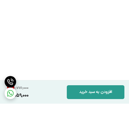
11
%
1,771,000
افزودن به سبد خرید
1,559,000