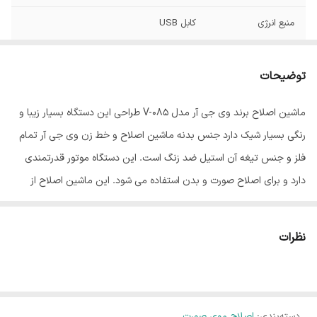
منبع انرژی
کابل USB
جنس تیغه
استیل ضد زنگ
توضیحات
وزن
200 گرم
ماشین اصلاح برند وی جی آر مدل V-085 طراحی این دستگاه بسیار زیبا و
مدت زمان شارژ
150 دقیقه
رنگی بسیار شیک دارد جنس بدنه ماشین اصلاح و خط زن وی جی آر تمام
مدت زمان استفاده
300 دقیقه
فلز و جنس تیغه آن استیل ضد زنگ است. این دستگاه موتور قدرتمندی
پس از شارژ
دارد و برای اصلاح صورت و بدن استفاده می شود. این ماشین اصلاح از
تکنولوژی اصلاح به صورت برش مستقیم بهره می برد. جنس تیغه آن استیل
تجهیزات همراه
روغن
ضد زنگ می باشد و اندازه برش خط زن آن 0.3 میلیمتر است. این دستگاه
نظرات
قابلیت خط زنی دارد و درکارهایی مثل: خط ریش، گردن و همچنین کارهای
فانتزی کاربرد دارد. این محصول دارای کلید روشن و خاموش می باشد.
ماشین اصلاح و خط زن وی جی آر مدل V-085 از طریق کابل USB شارژ می
دسته‌بندی
:
اصلاح موی صورت
شود که باید به آدابتور موبایل آن را متصل‌ کنید. زمان شارژ شدن کامل این