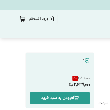
ورود | ثبت‌نام
0
6
%
2,811,000
2,639,000
افزودن به سبد خرید
ر سرعت