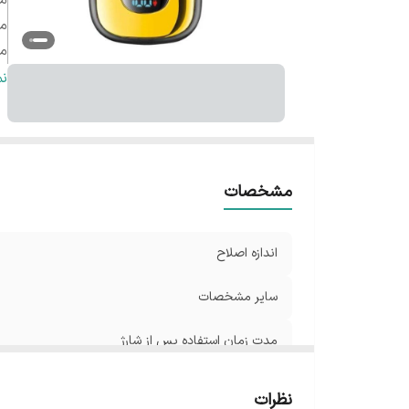
م
مد
مد
و
ن
ج
قا
تک
ام
مشخصات
تج
ام
اندازه اصلاح
قا
اب
سایر مشخصات
من
مدت زمان استفاده پس از شارژ
مدت زمان شارژ
نظرات