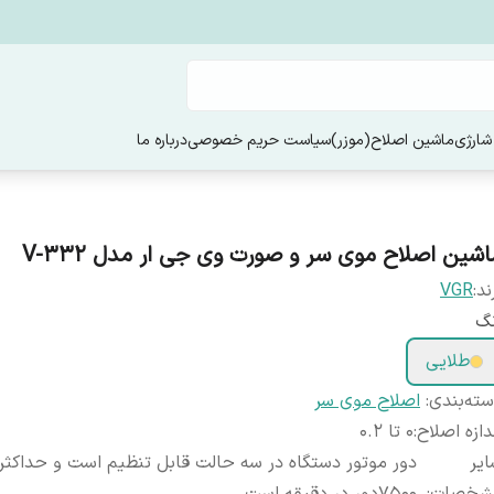
شارژی
ماشین اصلاح(موزر)
سیاست حریم خصوصی
درباره ما
اشین اصلاح موی سر و صورت وی جی ار مدل V-332
ند:
VGR
نگ
طلایی
ته‌بندی
:
اصلاح موی سر
دازه اصلاح
:
0 تا 0.2
یر
دور موتور دستگاه در سه حالت قابل تنظیم است و حداکث