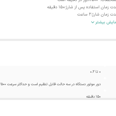
شخصات
:
7500دور در دقیقه است
ت زمان استفاده پس از شارژ
:
150 دقیقه
ت زمان شارژ
:
2 ساعت
زن
:
570 گرم
مایش بیشتر
نس تیغه
:
استیل ضد زنگ
بلیت‌های ابزار
:
شدت قابل تنظیم
نولوژی اصلاح
:
فویلی
کانات لوازم اصلاح
:
سری قابل شست‌وشو
هیزات همراه
:
کیف نگهداری
کانات ابزار
:
تقویت کننده‌ی توربو
0 تا 0.2
بلیت‌های ابزار اصلاح
:
قابلیت اصلاح با شماره صفر
زار همراه
:
برس تمیز کننده
دور موتور دستگاه در سه حالت قابل تنظیم است و حداکثر سرعت 7500دور در دقیقه است
بع انرژی
:
باتری قابل شارژ
150 دقیقه
2 ساعت