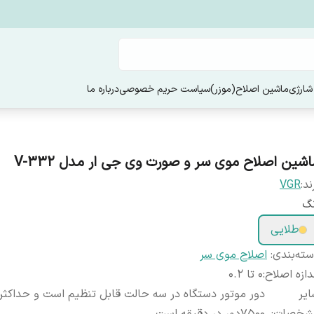
شارژی
ماشین اصلاح(موزر)
سیاست حریم خصوصی
درباره ما
اشین اصلاح موی سر و صورت وی جی ار مدل V-332
ند:
VGR
نگ
طلایی
ته‌بندی
:
اصلاح موی سر
دازه اصلاح
:
0 تا 0.2
یر
دور موتور دستگاه در سه حالت قابل تنظیم است و حداکث