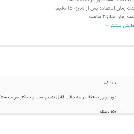
شخصات
:
7500دور در دقیقه است
ت زمان استفاده پس از شارژ
:
150 دقیقه
ت زمان شارژ
:
2 ساعت
زن
:
570 گرم
مایش بیشتر
نس تیغه
:
استیل ضد زنگ
بلیت‌های ابزار
:
شدت قابل تنظیم
نولوژی اصلاح
:
فویلی
کانات لوازم اصلاح
:
سری قابل شست‌وشو
هیزات همراه
:
کیف نگهداری
کانات ابزار
:
تقویت کننده‌ی توربو
0 تا 0.2
بلیت‌های ابزار اصلاح
:
قابلیت اصلاح با شماره صفر
زار همراه
:
برس تمیز کننده
دور موتور دستگاه در سه حالت قابل تنظیم است و حداکثر سرعت 7500دور در دقیقه است
بع انرژی
:
باتری قابل شارژ
150 دقیقه
2 ساعت