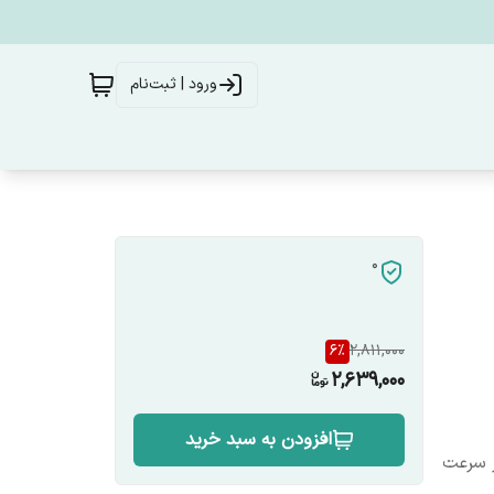
ورود | ثبت‌نام
0
6
%
2,811,000
2,639,000
افزودن به سبد خرید
ر سرعت