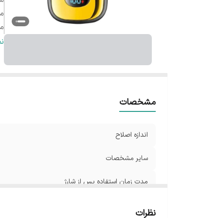
م
مد
مد
و
ن
ج
قا
تک
ام
مشخصات
تج
ام
اندازه اصلاح
قا
اب
سایر مشخصات
من
مدت زمان استفاده پس از شارژ
مدت زمان شارژ
نظرات