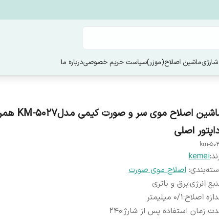
شارژی
ماشین اصلاح(موزر)
سیاست حریم خصوصی
درباره ما
ماشین اصلاح موی سر و صورت کیمی م
داپتور اصلی
km-50
ند:
kemei
ته‌بندی
:
اصلاح موی صورت
بع انرژی
:
برق و باتری
دازه اصلاح
:
0/1 میلیمتر
ت زمان استفاده پس از شارژ
:
240