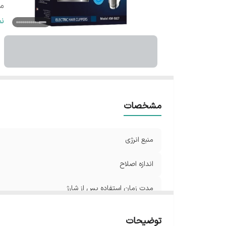
مد
تج
ن
ج
اق
قا
تک
اق
قا
مشخصات
ر
س
منبع انرژی
اندازه اصلاح
مدت زمان استفاده پس از شارژ
مدت زمان شارژ
توضیحات