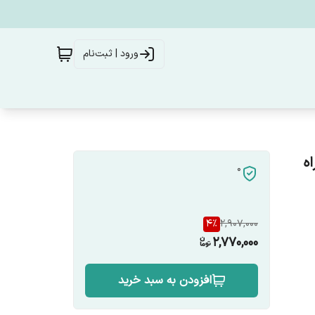
ورود | ثبت‌نام
دلKM-5027 همراه
0
4
%
2,907,000
2,770,000
افزودن به سبد خرید