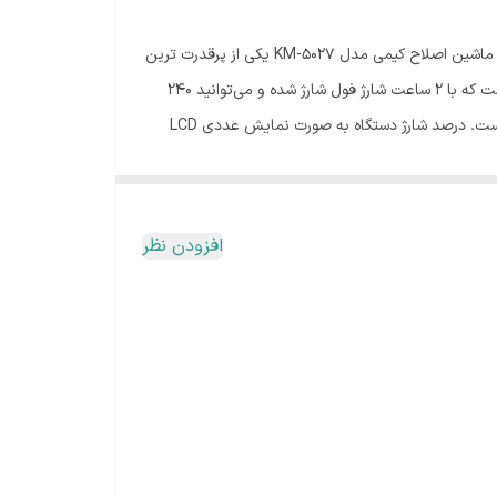
همیشه مرتب و اراسته باشید. داشتن ماشین‌اصلاح ساده و جمع‌وجور که دارای طراحی ارگونومیک بوده و دست را اذیت نکند از واجبات است. ماشین اصلاح کیمی مدل KM-5027 یکی از پرقدرت ترین
و ریزترین حالت اصلاح را دارد. با این دستگاه می‌توانید اصلاح از شماره 0 تا شماره 3 را داشته باشید. کیمی مدل km-5027 تنها دستگاهی است که با 2 ساعت شارژ فول شارژ شده و می‌توانید 240
دقیقه بدون سیم از دستگاه استفاده کنید. این دستگاه کم صدا و پر قدرت هم برای اصلاح در خانه و هم برای سالن‌های آرایشگاهی مناسب است. درصد شارژ دستگاه به صورت نمایش عددی LCD
است و شما می‌توانید به وسیله باتری قابل شارژ آن را شارژ کنید. از نقاط ضعف این دستگاه نداشتن قابلیت شست‌وشو آن است. . کیمی مدل km-5027 تنها 150 گرم وزن داشته و دست را در استفاده
افزودن نظر