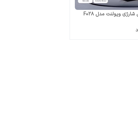
ارژی ویولنت مدل F028
د